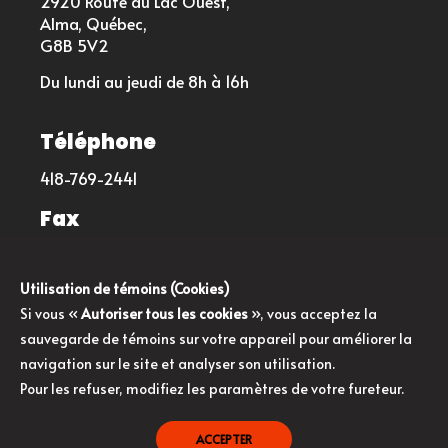
2920 Route du Lac Ouest,
Alma, Québec,
G8B 5V2
Du lundi au jeudi de 8h à 16h
Téléphone
418-769-2441
Fax
418-480-3140
Utilisation de témoins (Cookies)
Courriel
Si vous «
Autoriser tous les cookies
», vous acceptez la
sauvegarde de témoins sur votre appareil pour améliorer la
info@saucesetmarinadesdg.com
navigation sur le site et analyser son utilisation.
Pour les refuser, modifiez les paramètres de votre fureteur.
ACCEPTER